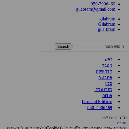
050-7906469
gilabram@gmail.com
gilabram
Gilabram
gila-bram
Search
ראשי
מטבח
חדר שינה
אמבטיה
סלון
כתבו עלינו
אודות
Limited Edition
050-7906469
סל הקניות שלי
סגירה
האתר עשוי לעשות שימוש ב"עוגיות" (
Cookies
) לצורך תפעולו השוטף