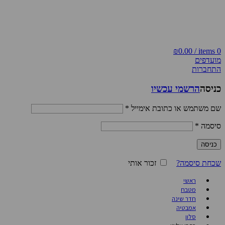
משלוח חינם ברכישה מעל 500₪
משלוח חינם ברכישה מעל 500₪ | אספקה עד 7 ימי עבודה
₪
0.00
/
items
0
מועדפים
התחברות
כניסה
הרשמי עכשיו
שם משתמש או כתובת אימייל
*
סיסמה
*
כניסה
שכחת סיסמה?
זכור אותי
ראשי
מטבח
חדר שינה
אמבטיה
סלון