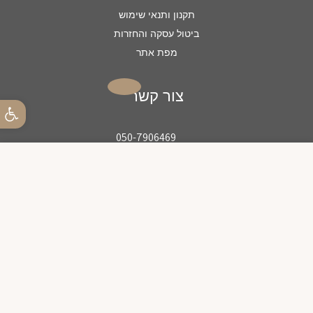
תקנון ותנאי שימוש
ביטול עסקה והחזרות
מפת אתר
צור קשר
פתח סרגל
050-7906469
האתר עשוי לעשות שימוש ב"עוגיות" (
gilabram@gmail.com
Cookies
) לצורך
תפעולו השוטף והתקין
gilabram
אישור
Gilabram
gila-bram