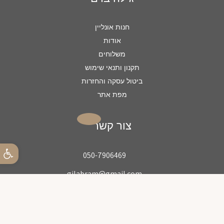
חנות אונליין
אודות
משלוחים
תקנון ותנאי שימוש
ביטול עסקה והחזרות
מפת אתר
צור קשר
פתח סרגל
050-7906469
gilabram@gmail.com
gilabram
Gilabram