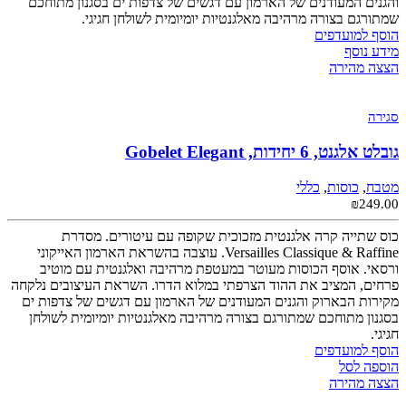
והגנים המעודנים של הארמון עם דגשים של צדפות ים בסגנון מתוחכם
שמתורגם בצורה מרהיבה מאלגנטיות יומיומית לשולחן חגיגי.
הוסף למועדפים
מידע נוסף
הצצה מהירה
סגירה
גובלט אלגנט, 6 יחידות, Gobelet Elegant
מטבח
,
כוסות
,
כללי
₪
249.00
כוס שתייה קרה אלגנטית מזכוכית שקופה עם עיטורים. מסדרת
Versailles Classique & Raffine. עוצבה בהשראת הארמון האייקוני
ורסאי. אוסף הכוסות מעוטר במעטפת מרהיבה ואלגנטית עם מוטיב
פרחים, המציב את ההוד הצרפתי במלוא הדרו. השראת העיצובים נלקחה
מקירות הבארוק והגנים המעודנים של הארמון עם דגשים של צדפות ים
בסגנון מתוחכם שמתורגם בצורה מרהיבה מאלגנטיות יומיומית לשולחן
חגיגי.
הוסף למועדפים
הוספה לסל
הצצה מהירה