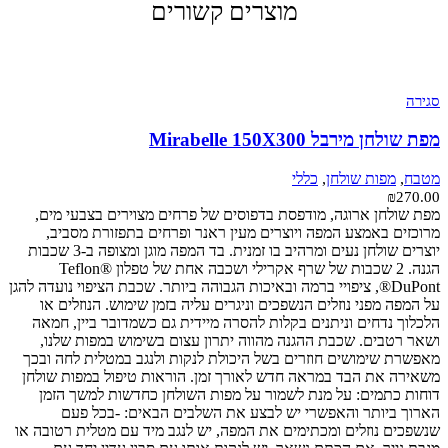
מוצרים קשורים
סגירה
מפת שולחן מירבל Mirabelle 150X300
מטבח
,
מפות שולחן
,
כללי
₪
270.00
מפת שולחן ארוגה, מודפסת בדפוסים של פרחים מצוירים בצבעי מים,
מרוכזים באמצע המפה ויוצרים מעין ראנר ופרחים בתפזורת מסביב,
יוצרים שולחן נעים ומרהיב בו זמנית. בד המפה מוגן ומצופה ב-3 שכבות
הגנה. 2 שכבות של שרף אקרילי ושכבה אחת של טפלון Teflon®
DuPont®, ציפויי ברמה ובאיכות הגבוהה ביותר. שכבת הציפוי נועדה להגן
על המפה מפני נוזלים הנשפכים וניגרים עליה בזמן שימוש. הנוזלים או
הלכלוך נדחים וניתנים בקלות להסרה מיידית גם כשמדובר ביין, חמאה
ושאר רטבים. שכבת ההגנה מהווה יתרון עצום בשימוש במפות שלנו,
מאפשרת שימושים חוזרים בשל היכולת לנקות ולנגב במטלית לחה ובכך
משאירה את הבד במראה חדש לאורך זמן. הוראות טיפול במפות שולחן
דוחות כתמים: על מנת לשמור על מפות השולחן כחדשות למשך הזמן
הארוך ביותר והאפשרי יש לבצע את השלבים הבאים: -בכל פעם
שנשפכים נוזלים ומכתימים את המפה, יש לנגב מיד עם מטלית רטובה או