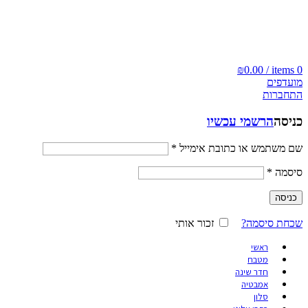
משלוח חינם ברכישה מעל 500₪
משלוח חינם ברכישה מעל 500₪ | אספקה עד 7 ימי עבודה
₪
0.00
/
items
0
מועדפים
התחברות
כניסה
הרשמי עכשיו
שם משתמש או כתובת אימייל
*
סיסמה
*
כניסה
שכחת סיסמה?
זכור אותי
ראשי
מטבח
חדר שינה
אמבטיה
סלון