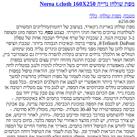
מפת שולחן נרייה Nerea t.cloth 160X250
מטבח
,
מפות שולחן
,
כללי
₪
250.00
מפת שולחן באריגת ג'קארד, בעיצוב של רוזטות/מדליונים המשווים
לשולחנות ערוכים מראה חגיגי ויוקרתי. בצבע
כסף
. בד המפה מוגן ומצופה
ב-3 שכבות הגנה. 2 שכבות של שרף אקרילי ושכבה אחת של טפלון
Teflon® DuPont®, ציפויי ברמה ובאיכות הגבוהה ביותר. שכבת הציפוי
נועדה להגן על המפה מפני נוזלים הנשפכים וניגרים עליה בזמן שימוש.
הנוזלים או הלכלוך נדחים וניתנים בקלות להסרה מיידית גם כשמדובר ביין,
חמאה ושאר רטבים. שכבת ההגנה מהווה יתרון עצום בשימוש במפות
שלנו, מאפשרת שימושים חוזרים בשל היכולת לנקות ולנגב במטלית לחה
ובכך משאירה את הבד במראה חדש לאורך זמן. הוראות טיפול במפות
שולחן דוחות כתמים: על מנת לשמור על מפות השולחן כחדשות למשך
הזמן הארוך ביותר והאפשרי יש לבצע את השלבים הבאים: -בכל פעם
שנשפכים נוזלים ומכתימים את המפה, יש לנגב מיד עם מטלית רטובה או
מגבת נייר. אם הכתם נשאר, יש לנקות אותו עם סבון עדין יחד עם
המטלית הרטובה. אסור להשתמש במסיר כתמים ולא באקונומיקה. -
כביסה, יש לכבס את המפה במכונת הכביסה, בכביסה עדינה, עם אבקת
כביסה בטמפרטורה של 30-40 מעלות. -סחיטה, מומלץ ללא סחיטה. -
אסור להשתמש במרכך כביסה ומייבש כביסה. -גיהוץ, לאחר הייבוש, אם
יש צורך בגיהוץ, יש לגהץ מהצד האחורי של המפה בלבד, בחום בינוני וזה
עוזר לחדש את הטיפול דוחה כתמים, מאריך את מחזור החיים של המפה
ושומר את הנראות לאורך זמן. -על מנת לשמר את הטיפול דוחה הכתמים
לאורך זמן רב ככל האפשר, מומלץ ועדיף שלא להשאיר את המפה בחוץ,