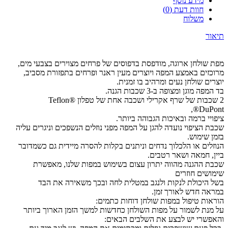
מידע נוסף
חוות דעת (0)
משלוח
תיאור
מפת שולחן ארוגה, מודפסת בדפוסים של פרחים מצוירים בצבעי מים,
מרוכזים באמצע המפה ויוצרים מעין ראנר ופרחים בתפזורת מסביב,
יוצרים שולחן נעים ומרהיב בו זמנית.
בד המפה מוגן ומצופה ב-3 שכבות הגנה.
2 שכבות של שרף אקרילי ושכבה אחת של טפלון Teflon®
DuPont®,
ציפויי ברמה ובאיכות הגבוהה ביותר.
שכבת הציפוי נועדה להגן על המפה מפני נוזלים הנשפכים וניגרים עליה
בזמן שימוש.
הנוזלים או הלכלוך נדחים וניתנים בקלות להסרה מיידית גם כשמדובר
ביין, חמאה ושאר רטבים.
שכבת ההגנה מהווה יתרון עצום בשימוש במפות שלנו, מאפשרת
שימושים חוזרים
בשל היכולת לנקות ולנגב במטלית לחה ובכך משאירה את הבד
במראה חדש לאורך זמן.
הוראות טיפול במפות שולחן דוחות כתמים:
על מנת לשמור על מפות השולחן כחדשות למשך הזמן הארוך ביותר
והאפשרי יש לבצע את השלבים הבאים: