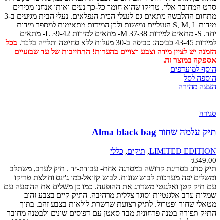
סרט המחובר אליו. טריקו שהוא חומר כל-כך נעים ואותו אנחנו מכירים
מתחום ההלבשה מתאים גם לנעלי הבית הנפלאים. נעלי הבית מגיעים ב-3
מידות S, M, L הנעליים גמישות ולכן המידות מתאימות למספר מידות
יחד. S- מתאים למידות 37-38 M- מתאים למידות 39-42 L- מתאים
למידות 43-45 כביסה: כביסה ב-30 מעלות ללא סחיטה ותלייה בלבד.
בכל
הזמנה יש לציין מידה וצבע רצויים בהערות! התחייבות של עד שבועיים
אספקה במוצר זה.
הוסף למועדפים
הוספה לסל
הצצה מהירה
סגירה
תיק עלמה שחור Alma black bag
LIMITED EDITION
,
תיקים
,
כללי
₪
349.00
תיק סרוג בסריגת קרושה במסרגה אחת- עבודת-יד . תיק לערב, משתלב
ומשלים יפה מערכות לבוש שונות. לבוש קזואל-כמו ג'ינס וחולצת טריקו
עם תיק קטן ואלגנטי משדרג את ההופעה. כמו כן משלים את ההופעה עם
שמלות ערב אלגנטיות וסוגר צללית מרהיבה. התיק קיים בצבע זהוב
מטאלי שחור ופטרול. לתיק רצועת שרשרת לולאות בצבע זהב. בתוך
התיק תפורה בטנה פרחונית מבד סאטן עם דפוסים שונים ולבטנה מחובר