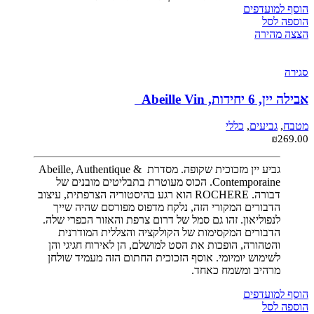
הוסף למועדפים
הוספה לסל
הצצה מהירה
סגירה
אבילה יין, 6 יחידות, Abeille Vin
מטבח
,
גביעים
,
כללי
₪
269.00
גביע יין מזכוכית שקופה. מסדרת Abeille, Authentique &
Contemporaine. הכוס מעוטרת בתבליטים מובנים של
דבורה. ROCHERE הוא רגע בהיסטוריה הצרפתית, עיצוב
הדבורים המקורי הזה, נלקח מדפוס מפורסם שהיה שייך
לנפוליאון. זהו גם סמל של דרום צרפת והאזור הכפרי שלה.
הדבורים המקסימות של הקולקציה והצללית המודרנית
והטהורה, הופכות את הסט למושלם, הן לאירוח חגיגי והן
לשימוש יומיומי. אוסף הזכוכית החתום הזה מעמיד שולחן
מרהיב ומשמח כאחד.
הוסף למועדפים
הוספה לסל