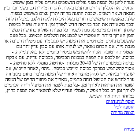
נועדה להגן על המפה מפני נוזלים הנשפכים וניגרים עליה בזמן שימוש.
הנוזלים או הלכלוך נדחים וניתנים בקלות להסרה מיידית גם כשמדובר ביין,
חמאה ושאר רטבים. שכבת ההגנה מהווה יתרון עצום בשימוש במפות
שלנו, מאפשרת שימושים חוזרים בשל היכולת לנקות ולנגב במטלית לחה
ובכך משאירה את הבד במראה חדש לאורך זמן. הוראות טיפול במפות
שולחן דוחות כתמים: על מנת לשמור על מפות השולחן כחדשות למשך
הזמן הארוך ביותר והאפשרי יש לבצע את השלבים הבאים: -בכל פעם
שנשפכים נוזלים ומכתימים את המפה, יש לנגב מיד עם מטלית רטובה או
מגבת נייר. אם הכתם נשאר, יש לנקות אותו עם סבון עדין יחד עם
המטלית הרטובה. אסור להשתמש במסיר כתמים ולא באקונומיקה. -
כביסה, יש לכבס את המפה במכונת הכביסה, בכביסה עדינה, עם אבקת
כביסה בטמפרטורה של 30-40 מעלות. -סחיטה, מומלץ ללא סחיטה. -
אסור להשתמש במרכך כביסה ומייבש כביסה. -גיהוץ, לאחר הייבוש, אם
יש צורך בגיהוץ, יש לגהץ מהצד האחורי של המפה בלבד, בחום בינוני וזה
עוזר לחדש את הטיפול דוחה כתמים, מאריך את מחזור החיים של המפה
ושומר את הנראות לאורך זמן. -על מנת לשמר את הטיפול דוחה הכתמים
לאורך זמן רב ככל האפשר, מומלץ ועדיף שלא להשאיר את המפה בחוץ,
במיוחד תחת אור השמש.
הוסף למועדפים
הוספה לסל
הצצה מהירה
סגירה