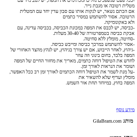
-בכל פעם שנשפכים נוזלים ומכתימים את המפה, יש לנגב מיד עם
מטלית רטובה או מגבת נייר.
אם הכתם נשאר, יש לנקות אותו עם סבון עדין יחד עם המטלית
הרטובה. אסור להשתמש במסיר כתמים
ולא באקונומיקה.
-כביסה, יש לכבס את המפה במכונת הכביסה, בכביסה עדינה, עם
אבקת כביסה בטמפרטורה של 30-40 מעלות.
-סחיטה, מומלץ ללא סחיטה.
-אסור להשתמש במרכך כביסה ומייבש כביסה.
-גיהוץ, לאחר הייבוש, אם יש צורך בגיהוץ, יש לגהץ מהצד האחורי של
המפה בלבד, בחום בינוני וזה עוזר
לחדש את הטיפול דוחה כתמים, מאריך את מחזור החיים של המפה
ושומר את הנראות לאורך זמן.
-על מנת לשמר את הטיפול דוחה הכתמים לאורך זמן רב ככל האפשר,
מומלץ ועדיף שלא להשאיר את
המפה בחוץ, במיוחד תחת אור השמש.
מידע נוסף
מותג
GilaBram.com