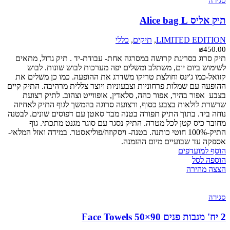
סגירה
תיק אליס Alice bag L
LIMITED EDITION
,
תיקים
,
כללי
₪
450.00
תיק סרוג בסריגת קרושה במסרגה אחת- עבודת-יד . תיק גדול, מתאים
לשימוש ביום יום, משתלב ומשלים יפה מערכות לבוש שונות. לבוש
קזואל-כמו ג'ינס וחולצת טריקו משדרג את ההופעה. כמו כן משלים את
ההופעה עם שמלות פרחוניות וצבעוניות ויוצר צללית מרהיבה. התיק קיים
בצבע אפור בהיר, אפור כהה, סלאדין, אופווייט וצהוב. לתיק רצועת
שרשרת לולאות בצבע כסוף, ורצועה סרוגה בהמשך לגוף התיק לאחיזה
נוחה ביד. בתוך התיק תפורה בטנה מבד סאטן עם דפוסים שונים. לבטנה
מחובר כיס קטן לכל מטרה. התיק נסגר עם סוגר מגנט מתכתי. גוף
התיק-100% חוטי כותנה. בטנה- ויסקוזה/פוליאסטר. במידה ואזל המלאי-
אספקה עד שבועיים מיום ההזמנה.
הוסף למועדפים
הוספה לסל
הצצה מהירה
סגירה
2 יח' מגבות פנים Face Towels 50×90