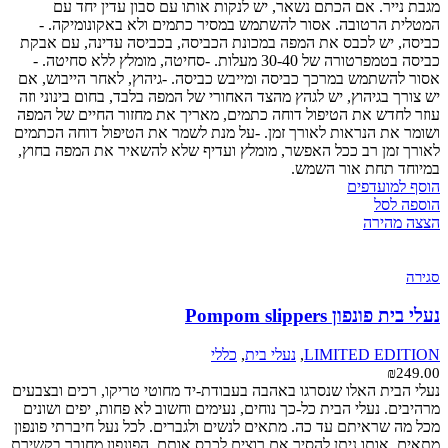
מגבת נייר. אם הכתם נשאר, יש לנקות אותו עם סבון עדין יחד עם
המטלית הרטובה. אסור להשתמש במסיר כתמים ולא באקונומיקה. -
כביסה, יש לכבס את המפה במכונת הכביסה, בכביסה עדינה, עם אבקת
כביסה בטמפרטורה של 30-40 מעלות. -סחיטה, מומלץ ללא סחיטה. -
אסור להשתמש במרכך כביסה ומייבש כביסה. -גיהוץ, לאחר הייבוש, אם
יש צורך בגיהוץ, יש לגהץ מהצד האחורי של המפה בלבד, בחום בינוני וזה
עוזר לחדש את הטיפול דוחה כתמים, מאריך את מחזור החיים של המפה
ושומר את הנראות לאורך זמן. -על מנת לשמר את הטיפול דוחה הכתמים
לאורך זמן רב ככל האפשר, מומלץ ועדיף שלא להשאיר את המפה בחוץ,
במיוחד תחת אור השמש.
הוסף למועדפים
הוספה לסל
הצצה מהירה
סגירה
נעלי בית פונפון Pompom slippers
LIMITED EDITION
,
נעלי בית
,
כללי
₪
249.00
נעלי הבית האלו שנסרגו באהבה בעבודת-יד מחוטי טריקו, רכים ובצבעים
מרהיבים. נעלי הבית כל-כך נוחים, נעימים וחשוב לא פחות, יפים ושונים
מכל מה שראיתם עד כה. מתאים לנשים ולגברים. לכל נעל חיברתי פונפון
מתאים, אותו ניתן להסיר אם רוצים לכבס אותם. הפונפון מחובר בקשירת