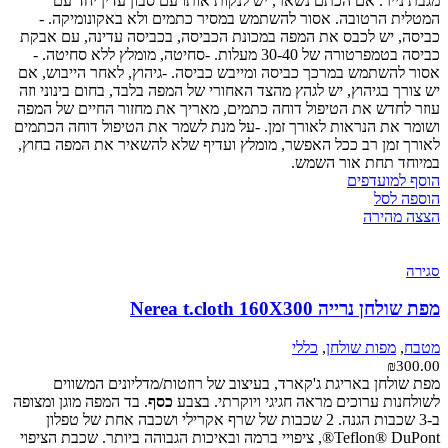
מגבת נייר. אם הכתם נשאר, יש לנקות אותו עם סבון עדין יחד עם
המטלית הרטובה. אסור להשתמש במסיר כתמים ולא באקונומיקה. -
כביסה, יש לכבס את המפה במכונת הכביסה, בכביסה עדינה, עם אבקת
כביסה בטמפרטורה של 30-40 מעלות. -סחיטה, מומלץ ללא סחיטה. -
אסור להשתמש במרכך כביסה ומייבש כביסה. -גיהוץ, לאחר הייבוש, אם
יש צורך בגיהוץ, יש לגהץ מהצד האחורי של המפה בלבד, בחום בינוני וזה
עוזר לחדש את הטיפול דוחה כתמים, מאריך את מחזור החיים של המפה
ושומר את הנראות לאורך זמן. -על מנת לשמר את הטיפול דוחה הכתמים
לאורך זמן רב ככל האפשר, מומלץ ועדיף שלא להשאיר את המפה בחוץ,
במיוחד תחת אור השמש.
הוסף למועדפים
הוספה לסל
הצצה מהירה
סגירה
מפת שולחן נרייה Nerea t.cloth 160X300
מטבח
,
מפות שולחן
,
כללי
₪
300.00
מפת שולחן באריגת ג'קארד, בעיצוב של רוזטות/מדליונים המשווים
לשולחנות ערוכים מראה חגיגי ויוקרתי. בצבע
כסף
. בד המפה מוגן ומצופה
ב-3 שכבות הגנה. 2 שכבות של שרף אקרילי ושכבה אחת של טפלון
Teflon® DuPont®, ציפויי ברמה ובאיכות הגבוהה ביותר. שכבת הציפוי