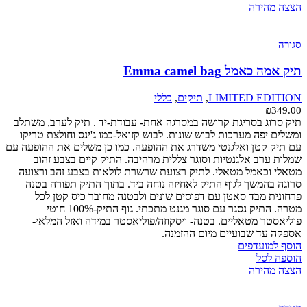
הצצה מהירה
סגירה
תיק אמה כאמל Emma camel bag
LIMITED EDITION
,
תיקים
,
כללי
₪
349.00
תיק סרוג בסריגת קרושה במסרגה אחת- עבודת-יד . תיק לערב, משתלב
ומשלים יפה מערכות לבוש שונות. לבוש קזואל-כמו ג'ינס וחולצת טריקו
עם תיק קטן ואלגנטי משדרג את ההופעה. כמו כן משלים את ההופעה עם
שמלות ערב אלגנטיות וסוגר צללית מרהיבה. התיק קיים בצבע זהוב
מטאלי וכאמל מטאלי. לתיק רצועת שרשרת לולאות בצבע זהב ורצועה
סרוגה בהמשך לגוף התיק לאחיזה נוחה ביד. בתוך התיק תפורה בטנה
פרחונית מבד סאטן עם דפוסים שונים ולבטנה מחובר כיס קטן לכל
מטרה. התיק נסגר עם סוגר מגנט מתכתי. גוף התיק-100% חוטי
פוליאסטר מטאליים. בטנה- ויסקוזה/פוליאסטר במידה ואזל המלאי-
אספקה עד שבועיים מיום ההזמנה.
הוסף למועדפים
הוספה לסל
הצצה מהירה