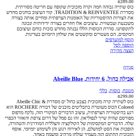
₪
289.00
כוס שתייה גבוהה חמה וקרה מזכוכית שקופה עם חריטה מסורתית.
מסדרת TRADITION & REINVENTEE. קווי העיצוב בוחנים מחדש
את הצורות ההיסטוריות של האומנות הצרפתית ומחיים אותה בצורה
משכנעת ועכשווית. עיצובים אלו חוזרים בצורה ידידותית ונכונה
לתקופתנו. סדרת הכוסות הללו נבנתה מחדש בזכות כוחם ועיצובם
המקסים, הם מעטרים ומקשטים את שולחן היומיום בעדינות.
הוסף למועדפים
הוספה לסל
הצצה מהירה
סגירה
אבילה כחול, 6 יחידות, Abeille Blue
מטבח
,
כוסות
,
כללי
₪
299.00
כוס לשתייה קרה מזכוכית בצבע כחול ים מסדרת Abeille Chic &
Colored הכוס מעוטרת בתבליטים מובנים של דבורה ROCHERE הוא
רגע בהיסטוריה הצרפתית, עיצוב הדבורים המקורי הזה, נלקח מדפוס
מפורסם שהיה שייך לנפוליאון. זהו גם סמל של דרום צרפת והאזור הכפרי
שלה. הדבורים המקסימות של הקולקציה והצללית המודרנית והטהורה,
הופכות את הסט למושלם, הן לאירוח רגוע והן לשימוש יומיומי. אוסף
הזכוכית החתום הזה מעמיד שולחן מרהיב ומשמח כאחד.