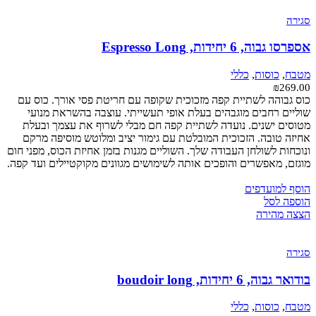
סגירה
אספרסו גבוה, 6 יחידות, Espresso Long
מטבח
,
כוסות
,
כללי
₪
269.00
כוס גבוהה לשתיית קפה מזכוכית שקופה עם חריטת פסי אורך. כוס עם
שוליים רחבים מוגבהים בעלת אופי תעשייתי. עוצבה בהשראת מנועי
מטוסים ישנים. נועדה לשתיית קפה חם מבלי לשרוף את עצמך ובעלת
אחיזה טובה. הזכוכית המובלטת עם גימור יציב ומלוטש מוסיפה מרקם
ונוכחות לשולחן העבודה שלך. השוליים מגנות בזמן אחיזת הכוס, מפני חום
מוגזם, מאפשרים והופכים אותה לשימושים מגוונים מקוקטיילים ועד קפה.
הוסף למועדפים
הוספה לסל
הצצה מהירה
סגירה
בודואר גבוה, 6 יחידות, boudoir long
מטבח
,
כוסות
,
כללי