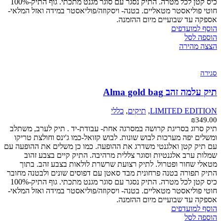
כיס קטן לכל מטרה. התיק נסגר עם סוגר מגנט מתכתי. גוף התיק-100%
חוטי פוליאסטר מטאליים. בטנה- ויסקוזה/פוליאסטר במידה ואזל המלאי-
אספקה עד שבועיים מיום ההזמנה.
הוסף למועדפים
הוספה לסל
הצצה מהירה
סגירה
תיק עלמה זהב Alma gold bag
LIMITED EDITION
,
תיקים
,
כללי
₪
349.00
תיק סרוג בסריגת קרושה במסרגה אחת- עבודת-יד . תיק לערב, משתלב
ומשלים יפה מערכות לבוש שונות. לבוש קזואל-כמו ג'ינס וחולצת טריקו
עם תיק קטן ואלגנטי משדרג את ההופעה. כמו כן משלים את ההופעה עם
שמלות ערב אלגנטיות וסוגר צללית מרהיבה. התיק קיים בצבע זהוב
מטאלי שחור ופטרול. לתיק רצועת שרשרת לולאות בצבע זהב. בתוך
התיק תפורה בטנה פרחונית מבד סאטן עם דפוסים שונים ולבטנה מחובר
כיס קטן לכל מטרה. התיק נסגר עם סוגר מגנט מתכתי. גוף התיק-100%
חוטי פוליאסטר מטאליים. בטנה- ויסקוזה/פוליאסטר במידה ואזל המלאי-
אספקה עד שבועיים מיום ההזמנה.
הוסף למועדפים
הוספה לסל