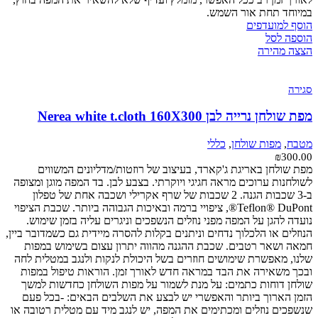
במיוחד תחת אור השמש.
הוסף למועדפים
הוספה לסל
הצצה מהירה
סגירה
מפת שולחן נרייה לבן Nerea white t.cloth 160X300
מטבח
,
מפות שולחן
,
כללי
₪
300.00
מפת שולחן באריגת ג'קארד, בעיצוב של רוזטות/מדליונים המשווים
לשולחנות ערוכים מראה חגיגי ויוקרתי. בצבע לבן. בד המפה מוגן ומצופה
ב-3 שכבות הגנה. 2 שכבות של שרף אקרילי ושכבה אחת של טפלון
Teflon® DuPont®, ציפויי ברמה ובאיכות הגבוהה ביותר. שכבת הציפוי
נועדה להגן על המפה מפני נוזלים הנשפכים וניגרים עליה בזמן שימוש.
הנוזלים או הלכלוך נדחים וניתנים בקלות להסרה מיידית גם כשמדובר ביין,
חמאה ושאר רטבים. שכבת ההגנה מהווה יתרון עצום בשימוש במפות
שלנו, מאפשרת שימושים חוזרים בשל היכולת לנקות ולנגב במטלית לחה
ובכך משאירה את הבד במראה חדש לאורך זמן. הוראות טיפול במפות
שולחן דוחות כתמים: על מנת לשמור על מפות השולחן כחדשות למשך
הזמן הארוך ביותר והאפשרי יש לבצע את השלבים הבאים: -בכל פעם
שנשפכים נוזלים ומכתימים את המפה, יש לנגב מיד עם מטלית רטובה או