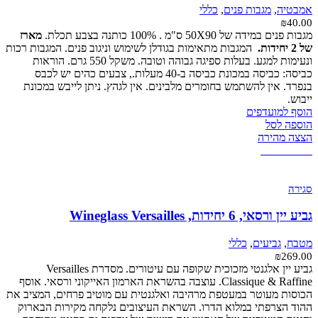
אמבטיה
,
מגבות פנים
,
כללי
₪
40.00
מגבות פנים במידה של 50X90 ס"מ . 100% כותנה בצבע תכלת.
מארז
של 2 יחידות.
המגבות מתאימות בגודלן לשימוש וניגוב פנים. המגבות רכות
ונעימות למגע. בעלות ספיגה גבוהה וטובה. משקל 550 גרם. הוראות
כביסה: כביסה במכונת כביסה ב-40 מעלות., צבעים כהים יש לכבס
בנפרד. אין להשתמש בחומרים מלבינים. אין לגהץ. ניתן לייבש במכונת
ייבוש.
הוסף למועדפים
הוספה לסל
הצצה מהירה
אזל מהמלאי
סגירה
גביע יין ורסאי, 6 יחידות, Wineglass Versailles
מטבח
,
גביעים
,
כללי
₪
269.00
גביע יין אלגנטי מזכוכית שקופה עם עיטורים. מסדרת Versailles
Classique & Raffine. עוצבה בהשראת הארמון האייקוני ורסאי. אוסף
הכוסות מעוטר במעטפת מרהיבה ואלגנטית עם מוטיב פרחים, המציב את
ההוד הצרפתי במלוא הדרו. השראת העיצובים נלקחה מקירות הבארוק